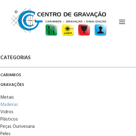
CATEGORIAS
HOME
SOBRE
CARIMBOS
-
PORTFÓLIO
GRAVAÇÕES
CONDIÇÕES
Metais
Madeiras
CONTACTOS
Vidros
PRODUTOS
Plásticos
Peças Ourivesaria
Peles